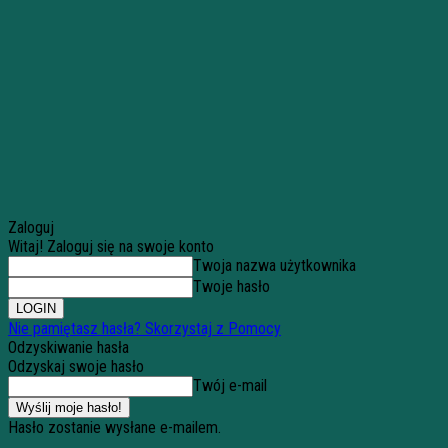
Zaloguj
Witaj! Zaloguj się na swoje konto
Twoja nazwa użytkownika
Twoje hasło
Nie pamiętasz hasła? Skorzystaj z Pomocy
Odzyskiwanie hasła
Odzyskaj swoje hasło
Twój e-mail
Hasło zostanie wysłane e-mailem.