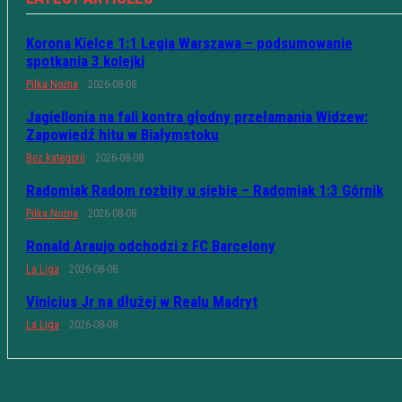
Korona Kielce 1:1 Legia Warszawa – podsumowanie
spotkania 3 kolejki
Piłka Nożna
2026-08-08
Jagiellonia na fali kontra głodny przełamania Widzew:
Zapowiedź hitu w Białymstoku
Bez kategorii
2026-08-08
Radomiak Radom rozbity u siebie – Radomiak 1:3 Górnik
Piłka Nożna
2026-08-08
Ronald Araujo odchodzi z FC Barcelony
La Liga
2026-08-08
Vinicius Jr na dłużej w Realu Madryt
La Liga
2026-08-08