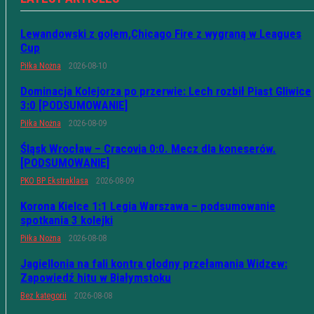
Lewandowski z golem,Chicago Fire z wygraną w Leagues
Cup
Piłka Nożna
2026-08-10
Dominacja Kolejorza po przerwie: Lech rozbił Piast Gliwice
3:0 [PODSUMOWANIE]
Piłka Nożna
2026-08-09
Śląsk Wrocław – Cracovia 0:0. Mecz dla koneserów.
[PODSUMOWANIE]
PKO BP Ekstraklasa
2026-08-09
Korona Kielce 1:1 Legia Warszawa – podsumowanie
spotkania 3 kolejki
Piłka Nożna
2026-08-08
Jagiellonia na fali kontra głodny przełamania Widzew:
Zapowiedź hitu w Białymstoku
Bez kategorii
2026-08-08