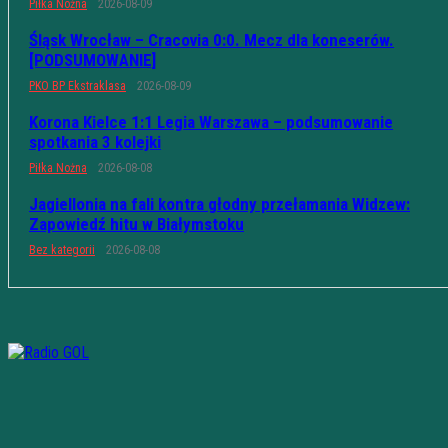
Piłka Nożna
2026-08-09
Śląsk Wrocław – Cracovia 0:0. Mecz dla koneserów.
[PODSUMOWANIE]
PKO BP Ekstraklasa
2026-08-09
Korona Kielce 1:1 Legia Warszawa – podsumowanie
spotkania 3 kolejki
Piłka Nożna
2026-08-08
Jagiellonia na fali kontra głodny przełamania Widzew:
Zapowiedź hitu w Białymstoku
Bez kategorii
2026-08-08