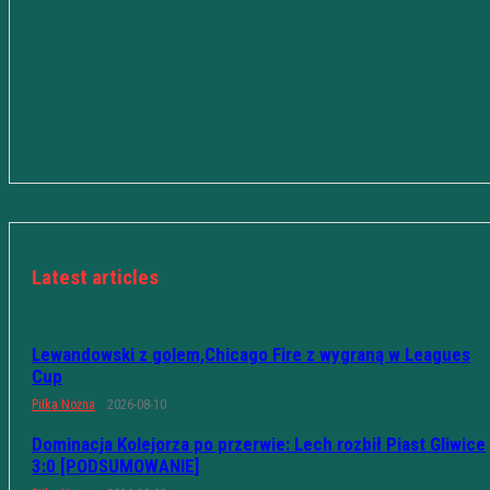
Latest articles
Lewandowski z golem,Chicago Fire z wygraną w Leagues
Cup
Piłka Nożna
2026-08-10
Dominacja Kolejorza po przerwie: Lech rozbił Piast Gliwice
3:0 [PODSUMOWANIE]