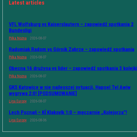
Latest articles
VFL Wolfsburg vs Kaiserslautern – zapowiedź spotkania 2
Bundesligi
Piłka Nożna
2026-08-07
Radomiak Radom vs Górnik Zabrze – zapowiedź spotkania
Piłka Nożna
2026-08-07
Obecna 16 drużyna vs lider – zapowiedź spotkania 3 kolejk
Piłka Nożna
2026-08-07
GKS Katowice w nie najleoszej sytuacji. Hapoel Tel Awiw
wygrywa 2:0! [PODSUMOWANIE]
Liga Europy
2026-08-07
Lech Poznań – KÍ Klaksvík 1:0 – męczarnie „Kolejorza”!
Liga Europy
2026-08-06