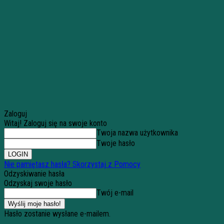
Zaloguj
Witaj! Zaloguj się na swoje konto
Twoja nazwa użytkownika
Twoje hasło
Nie pamiętasz hasła? Skorzystaj z Pomocy
Odzyskiwanie hasła
Odzyskaj swoje hasło
Twój e-mail
Hasło zostanie wysłane e-mailem.