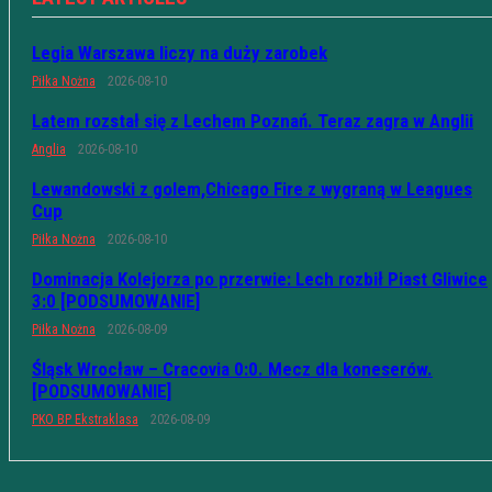
Legia Warszawa liczy na duży zarobek
Piłka Nożna
2026-08-10
Latem rozstał się z Lechem Poznań. Teraz zagra w Anglii
Anglia
2026-08-10
Lewandowski z golem,Chicago Fire z wygraną w Leagues
Cup
Piłka Nożna
2026-08-10
Dominacja Kolejorza po przerwie: Lech rozbił Piast Gliwice
3:0 [PODSUMOWANIE]
Piłka Nożna
2026-08-09
Śląsk Wrocław – Cracovia 0:0. Mecz dla koneserów.
[PODSUMOWANIE]
PKO BP Ekstraklasa
2026-08-09