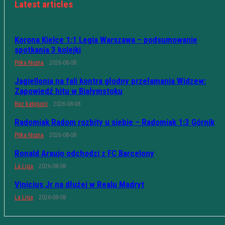
Latest articles
Korona Kielce 1:1 Legia Warszawa – podsumowanie
spotkania 3 kolejki
Piłka Nożna
2026-08-08
Jagiellonia na fali kontra głodny przełamania Widzew:
Zapowiedź hitu w Białymstoku
Bez kategorii
2026-08-08
Radomiak Radom rozbity u siebie – Radomiak 1:3 Górnik
Piłka Nożna
2026-08-08
Ronald Araujo odchodzi z FC Barcelony
La Liga
2026-08-08
Vinicius Jr na dłużej w Realu Madryt
La Liga
2026-08-08