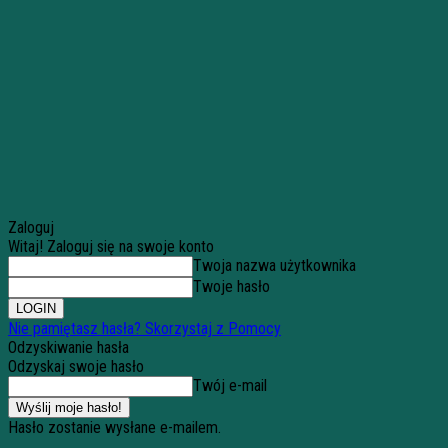
Zaloguj
Witaj! Zaloguj się na swoje konto
Twoja nazwa użytkownika
Twoje hasło
Nie pamiętasz hasła? Skorzystaj z Pomocy
Odzyskiwanie hasła
Odzyskaj swoje hasło
Twój e-mail
Hasło zostanie wysłane e-mailem.