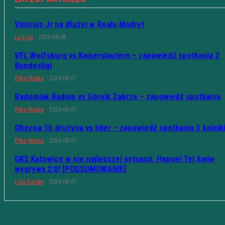
Vinicius Jr na dłużej w Realu Madryt
La Liga
2026-08-08
VFL Wolfsburg vs Kaiserslautern – zapowiedź spotkania 2
Bundesligi
Piłka Nożna
2026-08-07
Radomiak Radom vs Górnik Zabrze – zapowiedź spotkania
Piłka Nożna
2026-08-07
Obecna 16 drużyna vs lider – zapowiedź spotkania 3 kolejk
Piłka Nożna
2026-08-07
GKS Katowice w nie najleoszej sytuacji. Hapoel Tel Awiw
wygrywa 2:0! [PODSUMOWANIE]
Liga Europy
2026-08-07