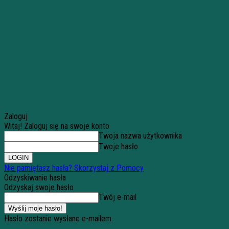
Zaloguj
Witaj! Zaloguj się na swoje konto
Twoja nazwa użytkownika
Twoje hasło
Nie pamiętasz hasła? Skorzystaj z Pomocy
Odzyskiwanie hasła
Odzyskaj swoje hasło
Twój e-mail
Hasło zostanie wysłane e-mailem.