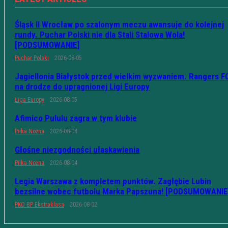
Śląsk II Wrocław po szalonym meczu awansuje do kolejnej
rundy. Puchar Polski nie dla Stali Stalowa Wola!
[PODSUMOWANIE]
Puchar Polski
2026-08-05
Jagiellonia Białystok przed wielkim wyzwaniem. Rangers F
na drodze do upragnionej Ligi Europy
Liga Europy
2026-08-05
Afimico Pululu zagra w tym klubie
Piłka Nożna
2026-08-04
Głośne niezgodności ułaskawienia
Piłka Nożna
2026-08-04
Legia Warszawa z kompletem punktów. Zagłębie Lubin
bezsilne wobec futbolu Marka Papszuna! [PODSUMOWANIE
PKO BP Ekstraklasa
2026-08-02