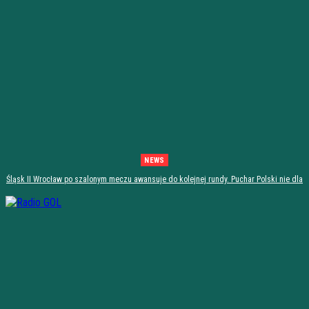
NEWS
Śląsk II Wrocław po szalonym meczu awansuje do kolejnej rundy. Puchar Polski nie dla
Stali Stalowa Wola! [PODSUMOWANIE]