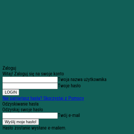
Zaloguj
Witaj! Zaloguj się na swoje konto
Twoja nazwa użytkownika
Twoje hasło
Nie pamiętasz hasła? Skorzystaj z Pomocy
Odzyskiwanie hasła
Odzyskaj swoje hasło
Twój e-mail
Hasło zostanie wysłane e-mailem.