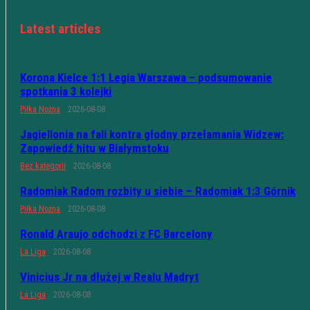
Latest articles
Korona Kielce 1:1 Legia Warszawa – podsumowanie
spotkania 3 kolejki
Piłka Nożna
2026-08-08
Jagiellonia na fali kontra głodny przełamania Widzew:
Zapowiedź hitu w Białymstoku
Bez kategorii
2026-08-08
Radomiak Radom rozbity u siebie – Radomiak 1:3 Górnik
Piłka Nożna
2026-08-08
Ronald Araujo odchodzi z FC Barcelony
La Liga
2026-08-08
Vinicius Jr na dłużej w Realu Madryt
La Liga
2026-08-08