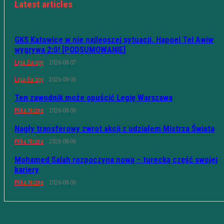
Latest articles
GKS Katowice w nie najleoszej sytuacji. Hapoel Tel Awiw
wygrywa 2:0! [PODSUMOWANIE]
Liga Europy
2026-08-07
Liga Europy
2026-08-06
Ten zawodnik może opuścić Legię Warszawa
Piłka Nożna
2026-08-06
Nagły transferowy zwrot akcji z udziałem Mistrza Świata
Piłka Nożna
2026-08-06
Mohamed Salah rozpoczyna nową – turecką część swojej
kariery
Piłka Nożna
2026-08-06