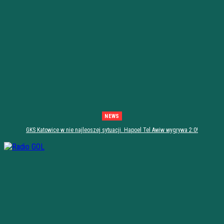
NEWS
GKS Katowice w nie najleoszej sytuacji. Hapoel Tel Awiw wygrywa 2:0!
[PODSUMOWANIE]