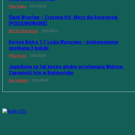
Piłka Nożna
2026-08-09
Śląsk Wrocław – Cracovia 0:0. Mecz dla koneserów.
[PODSUMOWANIE]
PKO BP Ekstraklasa
2026-08-09
Korona Kielce 1:1 Legia Warszawa – podsumowanie
spotkania 3 kolejki
Piłka Nożna
2026-08-08
Jagiellonia na fali kontra głodny przełamania Widzew:
Zapowiedź hitu w Białymstoku
Bez kategorii
2026-08-08