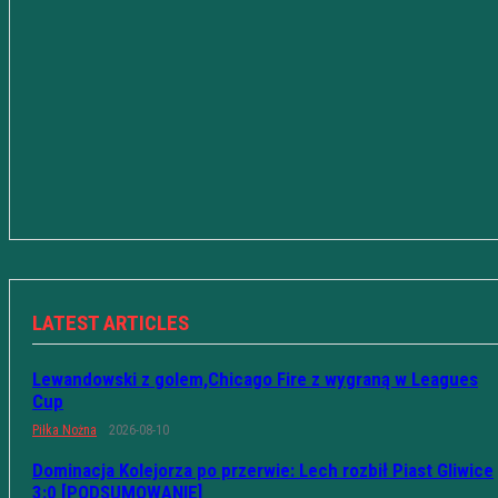
LATEST ARTICLES
Lewandowski z golem,Chicago Fire z wygraną w Leagues
Cup
Piłka Nożna
2026-08-10
Dominacja Kolejorza po przerwie: Lech rozbił Piast Gliwice
3:0 [PODSUMOWANIE]