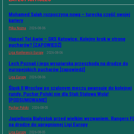
Mohamed Salah rozpoczyna nową – turecką część swojej
kariery
Piłka Nożna
2026-08-06
Hapoel Tel Awiw – GKS Katowice. Kolejny krok w stronę
pucharów? [ZAPOWIEDŹ]
Liga Konferencji Europy
2026-08-06
Lech Poznań i jego wyspiarska przeszkoda na drodze do
europejskich pucharów [zapowiedź]
Liga Europy
2026-08-06
Śląsk II Wrocław po szalonym meczu awansuje do kolejnej
rundy. Puchar Polski nie dla Stali Stalowa Wola!
[PODSUMOWANIE]
Puchar Polski
2026-08-05
Jagiellonia Białystok przed wielkim wyzwaniem. Rangers F
na drodze do upragnionej Ligi Europy
Liga Europy
2026-08-05