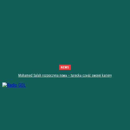
NEWS
Mohamed Salah rozpoczyna nową – turecką część swojej kariery