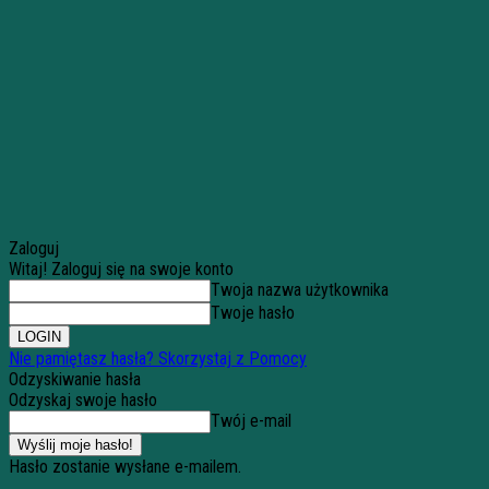
Zaloguj
Witaj! Zaloguj się na swoje konto
Twoja nazwa użytkownika
Twoje hasło
Nie pamiętasz hasła? Skorzystaj z Pomocy
Odzyskiwanie hasła
Odzyskaj swoje hasło
Twój e-mail
Hasło zostanie wysłane e-mailem.