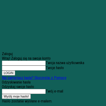
Zaloguj
Witaj! Zaloguj się na swoje konto
Twoja nazwa użytkownika
Twoje hasło
Nie pamiętasz hasła? Skorzystaj z Pomocy
Odzyskiwanie hasła
Odzyskaj swoje hasło
Twój e-mail
Hasło zostanie wysłane e-mailem.