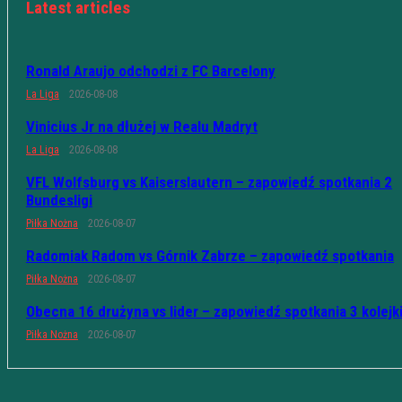
Latest articles
Ronald Araujo odchodzi z FC Barcelony
La Liga
2026-08-08
Vinicius Jr na dłużej w Realu Madryt
La Liga
2026-08-08
VFL Wolfsburg vs Kaiserslautern – zapowiedź spotkania 2
Bundesligi
Piłka Nożna
2026-08-07
Radomiak Radom vs Górnik Zabrze – zapowiedź spotkania
Piłka Nożna
2026-08-07
Obecna 16 drużyna vs lider – zapowiedź spotkania 3 kolejk
Piłka Nożna
2026-08-07