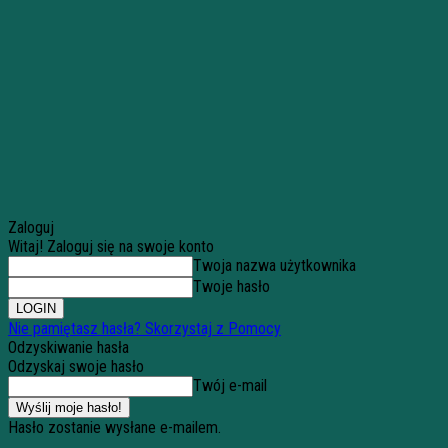
Zaloguj
Witaj! Zaloguj się na swoje konto
Twoja nazwa użytkownika
Twoje hasło
Nie pamiętasz hasła? Skorzystaj z Pomocy
Odzyskiwanie hasła
Odzyskaj swoje hasło
Twój e-mail
Hasło zostanie wysłane e-mailem.