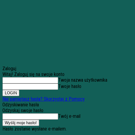
Zaloguj
Witaj! Zaloguj się na swoje konto
Twoja nazwa użytkownika
Twoje hasło
Nie pamiętasz hasła? Skorzystaj z Pomocy
Odzyskiwanie hasła
Odzyskaj swoje hasło
Twój e-mail
Hasło zostanie wysłane e-mailem.