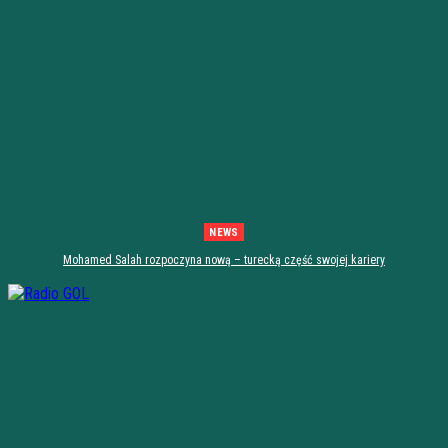
NEWS
Mohamed Salah rozpoczyna nową – turecką część swojej kariery