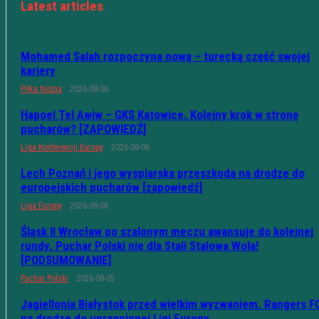
Latest articles
Mohamed Salah rozpoczyna nową – turecką część swojej
kariery
Piłka Nożna
2026-08-06
Hapoel Tel Awiw – GKS Katowice. Kolejny krok w stronę
pucharów? [ZAPOWIEDŹ]
Liga Konferencji Europy
2026-08-06
Lech Poznań i jego wyspiarska przeszkoda na drodze do
europejskich pucharów [zapowiedź]
Liga Europy
2026-08-06
Śląsk II Wrocław po szalonym meczu awansuje do kolejnej
rundy. Puchar Polski nie dla Stali Stalowa Wola!
[PODSUMOWANIE]
Puchar Polski
2026-08-05
Jagiellonia Białystok przed wielkim wyzwaniem. Rangers F
na drodze do upragnionej Ligi Europy