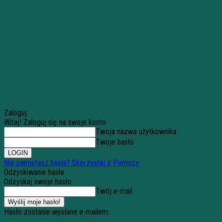
Zaloguj
Witaj! Zaloguj się na swoje konto
Twoja nazwa użytkownika
Twoje hasło
Nie pamiętasz hasła? Skorzystaj z Pomocy
Odzyskiwanie hasła
Odzyskaj swoje hasło
Twój e-mail
Hasło zostanie wysłane e-mailem.