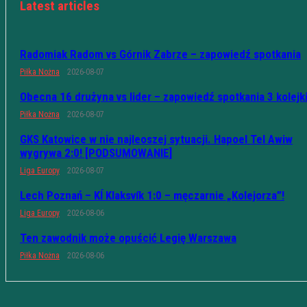
Latest articles
Radomiak Radom vs Górnik Zabrze – zapowiedź spotkania
Piłka Nożna
2026-08-07
Obecna 16 drużyna vs lider – zapowiedź spotkania 3 kolejk
Piłka Nożna
2026-08-07
GKS Katowice w nie najleoszej sytuacji. Hapoel Tel Awiw
wygrywa 2:0! [PODSUMOWANIE]
Liga Europy
2026-08-07
Lech Poznań – KÍ Klaksvík 1:0 – męczarnie „Kolejorza”!
Liga Europy
2026-08-06
Ten zawodnik może opuścić Legię Warszawa
Piłka Nożna
2026-08-06