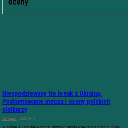
oceny
Niespodziewany tie break z Ukrainą.
Podsumowanie meczu i oceny polskich
siatkarzy
2022-08-13
Siatkówka
W sobotę, 13 sierpnia w meczu przyjaźni spotkały się reprezentacje Polski i