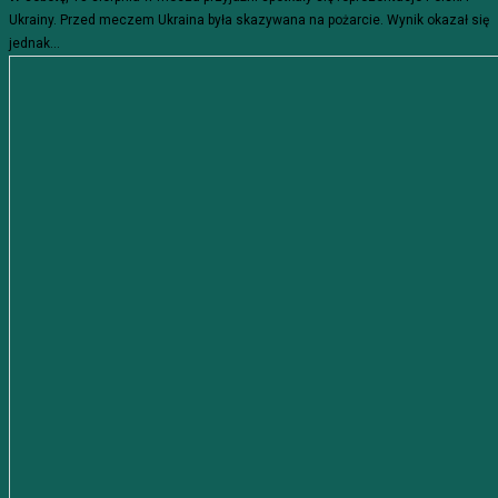
Ukrainy. Przed meczem Ukraina była skazywana na pożarcie. Wynik okazał się
jednak...