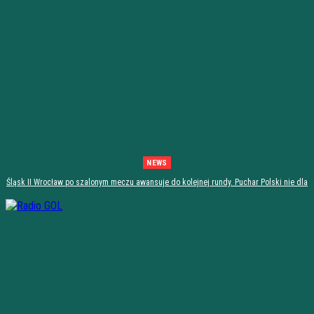
NEWS
Śląsk II Wrocław po szalonym meczu awansuje do kolejnej rundy. Puchar Polski nie dla
Stali Stalowa Wola! [PODSUMOWANIE]