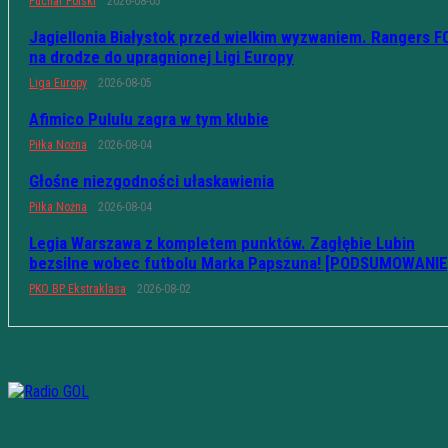
Puchar Polski
2026-08-05
Jagiellonia Białystok przed wielkim wyzwaniem. Rangers F
na drodze do upragnionej Ligi Europy
Liga Europy
2026-08-05
Afimico Pululu zagra w tym klubie
Piłka Nożna
2026-08-04
Głośne niezgodności ułaskawienia
Piłka Nożna
2026-08-04
Legia Warszawa z kompletem punktów. Zagłębie Lubin
bezsilne wobec futbolu Marka Papszuna! [PODSUMOWANIE
PKO BP Ekstraklasa
2026-08-02