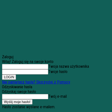
Zaloguj
Witaj! Zaloguj się na swoje konto
Twoja nazwa użytkownika
Twoje hasło
Nie pamiętasz hasła? Skorzystaj z Pomocy
Odzyskiwanie hasła
Odzyskaj swoje hasło
Twój e-mail
Hasło zostanie wysłane e-mailem.