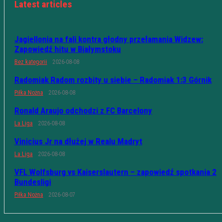
Latest articles
Jagiellonia na fali kontra głodny przełamania Widzew:
Zapowiedź hitu w Białymstoku
Bez kategorii
2026-08-08
Radomiak Radom rozbity u siebie – Radomiak 1:3 Górnik
Piłka Nożna
2026-08-08
Ronald Araujo odchodzi z FC Barcelony
La Liga
2026-08-08
Vinicius Jr na dłużej w Realu Madryt
La Liga
2026-08-08
VFL Wolfsburg vs Kaiserslautern – zapowiedź spotkania 2
Bundesligi
Piłka Nożna
2026-08-07