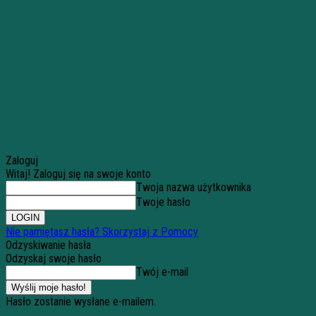
Zaloguj
Witaj! Zaloguj się na swoje konto
Twoja nazwa użytkownika
Twoje hasło
Nie pamiętasz hasła? Skorzystaj z Pomocy
Odzyskiwanie hasła
Odzyskaj swoje hasło
Twój e-mail
Hasło zostanie wysłane e-mailem.