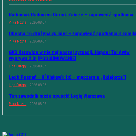
Radomiak Radom vs Górnik Zabrze – zapowiedź spotkania
Piłka Nożna
2026-08-07
Obecna 16 drużyna vs lider – zapowiedź spotkania 3 kolejk
Piłka Nożna
2026-08-07
GKS Katowice w nie najleoszej sytuacji. Hapoel Tel Awiw
wygrywa 2:0! [PODSUMOWANIE]
Liga Europy
2026-08-07
Lech Poznań – KÍ Klaksvík 1:0 – męczarnie „Kolejorza”!
Liga Europy
2026-08-06
Ten zawodnik może opuścić Legię Warszawa
Piłka Nożna
2026-08-06