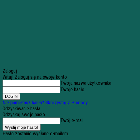
Zaloguj
Witaj! Zaloguj się na swoje konto
Twoja nazwa użytkownika
Twoje hasło
Nie pamiętasz hasła? Skorzystaj z Pomocy
Odzyskiwanie hasła
Odzyskaj swoje hasło
Twój e-mail
Hasło zostanie wysłane e-mailem.