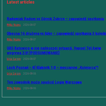
Latest articles
Radomiak Radom vs Górnik Zabrze – zapowiedź spotkania
Piłka Nożna
2026-08-07
Obecna 16 drużyna vs lider – zapowiedź spotkania 3 kolejk
Piłka Nożna
2026-08-07
GKS Katowice w nie najleoszej sytuacji. Hapoel Tel Awiw
wygrywa 2:0! [PODSUMOWANIE]
Liga Europy
2026-08-07
Lech Poznań – KÍ Klaksvík 1:0 – męczarnie „Kolejorza”!
Liga Europy
2026-08-06
Ten zawodnik może opuścić Legię Warszawa
Piłka Nożna
2026-08-06