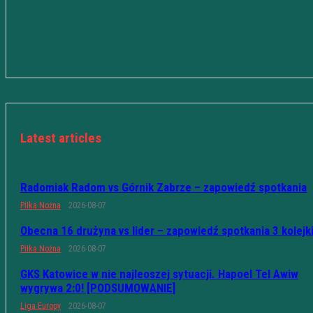
Latest articles
Radomiak Radom vs Górnik Zabrze – zapowiedź spotkania
Piłka Nożna
2026-08-07
Obecna 16 drużyna vs lider – zapowiedź spotkania 3 kolejk
Piłka Nożna
2026-08-07
GKS Katowice w nie najleoszej sytuacji. Hapoel Tel Awiw
wygrywa 2:0! [PODSUMOWANIE]
Liga Europy
2026-08-07