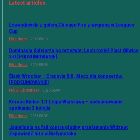
Latest articles
Lewandowski z golem,Chicago Fire z wygraną w Leagues
Cup
Piłka Nożna
2026-08-10
Dominacja Kolejorza po przerwie: Lech rozbił Piast Gliwice
3:0 [PODSUMOWANIE]
Piłka Nożna
2026-08-09
Śląsk Wrocław – Cracovia 0:0. Mecz dla koneserów.
[PODSUMOWANIE]
PKO BP Ekstraklasa
2026-08-09
Korona Kielce 1:1 Legia Warszawa – podsumowanie
spotkania 3 kolejki
Piłka Nożna
2026-08-08
Jagiellonia na fali kontra głodny przełamania Widzew:
Zapowiedź hitu w Białymstoku