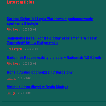
Latest articles
Korona Kielce 1:1 Legia Warszawa – podsumowanie
spotkania 3 kolejki
Piłka Nożna
2026-08-08
Jagiellonia na fali kontra głodny przełamania Widzew:
Zapowiedź hitu w Białymstoku
Bez kategorii
2026-08-08
Radomiak Radom rozbity u siebie – Radomiak 1:3 Górnik
Piłka Nożna
2026-08-08
Ronald Araujo odchodzi z FC Barcelony
La Liga
2026-08-08
Vinicius Jr na dłużej w Realu Madryt
La Liga
2026-08-08