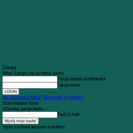
Zaloguj
Witaj! Zaloguj się na swoje konto
Twoja nazwa użytkownika
Twoje hasło
Nie pamiętasz hasła? Skorzystaj z Pomocy
Odzyskiwanie hasła
Odzyskaj swoje hasło
Twój e-mail
Hasło zostanie wysłane e-mailem.