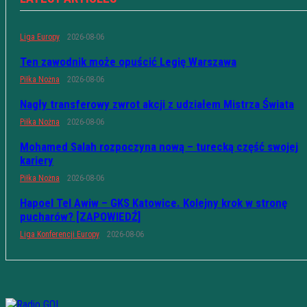
Liga Europy
2026-08-06
Ten zawodnik może opuścić Legię Warszawa
Piłka Nożna
2026-08-06
Nagły transferowy zwrot akcji z udziałem Mistrza Świata
Piłka Nożna
2026-08-06
Mohamed Salah rozpoczyna nową – turecką część swojej
kariery
Piłka Nożna
2026-08-06
Hapoel Tel Awiw – GKS Katowice. Kolejny krok w stronę
pucharów? [ZAPOWIEDŹ]
Liga Konferencji Europy
2026-08-06