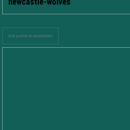
newcastle-wolves
Brak postów do wyświetlenia