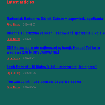
Latest articles
Radomiak Radom vs Górnik Zabrze – zapowiedź spotkania
Piłka Nożna
2026-08-07
Obecna 16 drużyna vs lider – zapowiedź spotkania 3 kolejk
Piłka Nożna
2026-08-07
GKS Katowice w nie najleoszej sytuacji. Hapoel Tel Awiw
wygrywa 2:0! [PODSUMOWANIE]
Liga Europy
2026-08-07
Lech Poznań – KÍ Klaksvík 1:0 – męczarnie „Kolejorza”!
Liga Europy
2026-08-06
Ten zawodnik może opuścić Legię Warszawa
Piłka Nożna
2026-08-06