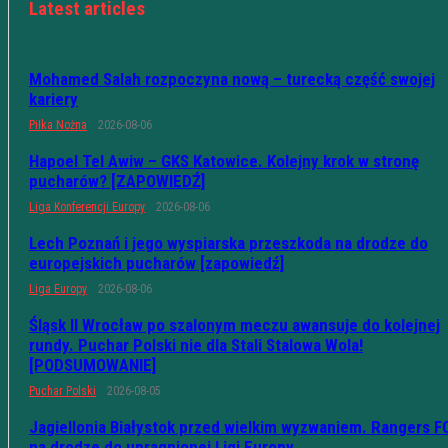
Latest articles
Mohamed Salah rozpoczyna nową – turecką część swojej
kariery
Piłka Nożna
2026-08-06
Hapoel Tel Awiw – GKS Katowice. Kolejny krok w stronę
pucharów? [ZAPOWIEDŹ]
Liga Konferencji Europy
2026-08-06
Lech Poznań i jego wyspiarska przeszkoda na drodze do
europejskich pucharów [zapowiedź]
Liga Europy
2026-08-06
Śląsk II Wrocław po szalonym meczu awansuje do kolejnej
rundy. Puchar Polski nie dla Stali Stalowa Wola!
[PODSUMOWANIE]
Puchar Polski
2026-08-05
Jagiellonia Białystok przed wielkim wyzwaniem. Rangers F
na drodze do upragnionej Ligi Europy