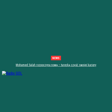
NEWS
Mohamed Salah rozpoczyna nową – turecką część swojej kariery