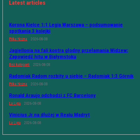
Latest articles
Korona Kielce 1:1 Legia Warszawa – podsumowanie
spotkania 3 kolejki
Piłka Nożna
2026-08-08
Jagiellonia na fali kontra głodny przełamania Widzew:
Zapowiedź hitu w Białymstoku
Bez kategorii
2026-08-08
Radomiak Radom rozbity u siebie – Radomiak 1:3 Górnik
Piłka Nożna
2026-08-08
Ronald Araujo odchodzi z FC Barcelony
La Liga
2026-08-08
Vinicius Jr na dłużej w Realu Madryt
La Liga
2026-08-08