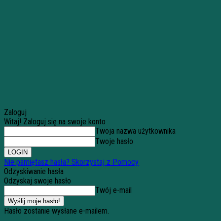
Zaloguj
Witaj! Zaloguj się na swoje konto
Twoja nazwa użytkownika
Twoje hasło
Nie pamiętasz hasła? Skorzystaj z Pomocy
Odzyskiwanie hasła
Odzyskaj swoje hasło
Twój e-mail
Hasło zostanie wysłane e-mailem.