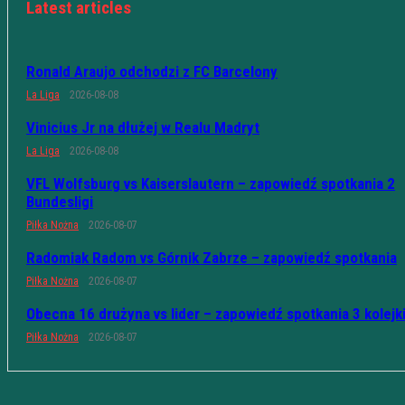
Latest articles
Ronald Araujo odchodzi z FC Barcelony
La Liga
2026-08-08
Vinicius Jr na dłużej w Realu Madryt
La Liga
2026-08-08
VFL Wolfsburg vs Kaiserslautern – zapowiedź spotkania 2
Bundesligi
Piłka Nożna
2026-08-07
Radomiak Radom vs Górnik Zabrze – zapowiedź spotkania
Piłka Nożna
2026-08-07
Obecna 16 drużyna vs lider – zapowiedź spotkania 3 kolejk
Piłka Nożna
2026-08-07