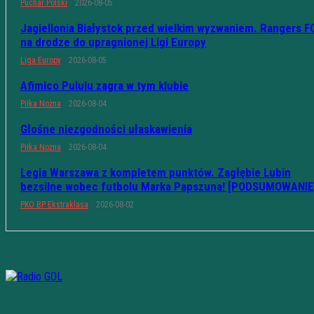
Puchar Polski
2026-08-05
Jagiellonia Białystok przed wielkim wyzwaniem. Rangers F
na drodze do upragnionej Ligi Europy
Liga Europy
2026-08-05
Afimico Pululu zagra w tym klubie
Piłka Nożna
2026-08-04
Głośne niezgodności ułaskawienia
Piłka Nożna
2026-08-04
Legia Warszawa z kompletem punktów. Zagłębie Lubin
bezsilne wobec futbolu Marka Papszuna! [PODSUMOWANIE
PKO BP Ekstraklasa
2026-08-02