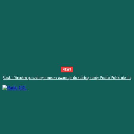
NEWS
Śląsk II Wrocław po szalonym meczu awansuje do kolejnej rundy. Puchar Polski nie dla
Stali Stalowa Wola! [PODSUMOWANIE]