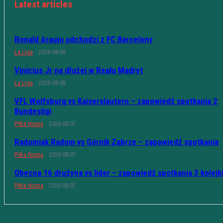
Latest articles
Ronald Araujo odchodzi z FC Barcelony
La Liga
2026-08-08
Vinicius Jr na dłużej w Realu Madryt
La Liga
2026-08-08
VFL Wolfsburg vs Kaiserslautern – zapowiedź spotkania 2
Bundesligi
Piłka Nożna
2026-08-07
Radomiak Radom vs Górnik Zabrze – zapowiedź spotkania
Piłka Nożna
2026-08-07
Obecna 16 drużyna vs lider – zapowiedź spotkania 3 kolejk
Piłka Nożna
2026-08-07