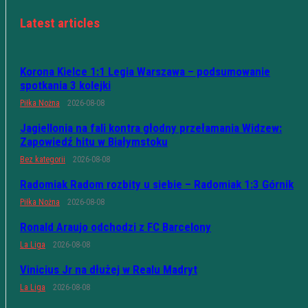
Latest articles
Korona Kielce 1:1 Legia Warszawa – podsumowanie
spotkania 3 kolejki
Piłka Nożna
2026-08-08
Jagiellonia na fali kontra głodny przełamania Widzew:
Zapowiedź hitu w Białymstoku
Bez kategorii
2026-08-08
Radomiak Radom rozbity u siebie – Radomiak 1:3 Górnik
Piłka Nożna
2026-08-08
Ronald Araujo odchodzi z FC Barcelony
La Liga
2026-08-08
Vinicius Jr na dłużej w Realu Madryt
La Liga
2026-08-08