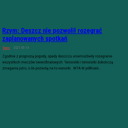
Rzym: Deszcz nie pozwolił rozegrać
zaplanowanych spotkań
2021-05-14
Tenis
Zgodnie z prognozą pogody, opady deszczu uniemożliwiły rozegranie
wszystkich meczów ćwierćfinałowych. Tenisistki i tenisistki dokończą
zmagania jutro, o ile pozwolą na to warunki. WTA W półfinale...