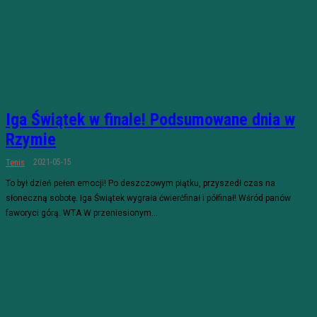
Iga Świątek w finale! Podsumowane dnia w
Rzymie
2021-05-15
Tenis
To był dzień pełen emocji! Po deszczowym piątku, przyszedł czas na
słoneczną sobotę. Iga Świątek wygrała ćwierćfinał i półfinał! Wśród panów
faworyci górą. WTA W przeniesionym...