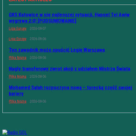
GKS Katowice w nie najleoszej sytuacji. Hapoel Tel Awiw
wygrywa 2:0! [PODSUMOWANIE]
Liga Europy
2026-08-07
Liga Europy
2026-08-06
Ten zawodnik może opuścić Legię Warszawa
Piłka Nożna
2026-08-06
Nagły transferowy zwrot akcji z udziałem Mistrza Świata
Piłka Nożna
2026-08-06
Mohamed Salah rozpoczyna nową – turecką część swojej
kariery
Piłka Nożna
2026-08-06