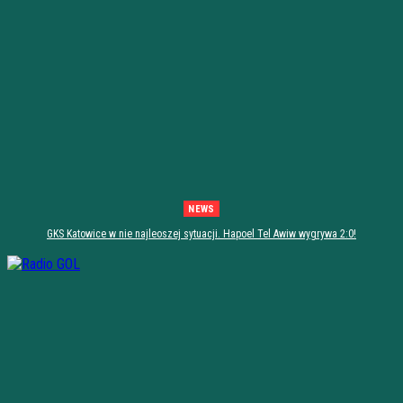
NEWS
GKS Katowice w nie najleoszej sytuacji. Hapoel Tel Awiw wygrywa 2:0!
[PODSUMOWANIE]