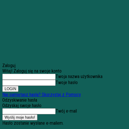
Zaloguj
Witaj! Zaloguj się na swoje konto
Twoja nazwa użytkownika
Twoje hasło
Nie pamiętasz hasła? Skorzystaj z Pomocy
Odzyskiwanie hasła
Odzyskaj swoje hasło
Twój e-mail
Hasło zostanie wysłane e-mailem.