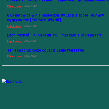
Obecna 16 drużyna vs lider – zapowiedź spotkania 3 kolejk
Piłka Nożna
2026-08-07
GKS Katowice w nie najleoszej sytuacji. Hapoel Tel Awiw
wygrywa 2:0! [PODSUMOWANIE]
Liga Europy
2026-08-07
Lech Poznań – KÍ Klaksvík 1:0 – męczarnie „Kolejorza”!
Liga Europy
2026-08-06
Ten zawodnik może opuścić Legię Warszawa
Piłka Nożna
2026-08-06