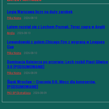
Legia Warszawa liczy na duży zarobek
Piłka Nożna
2026-08-10
Latem rozstał się z Lechem Poznań. Teraz zagra w Anglii
Anglia
2026-08-10
Lewandowski z golem,Chicago Fire z wygraną w Leagues
Cup
Piłka Nożna
2026-08-10
Dominacja Kolejorza po przerwie: Lech rozbił Piast Gliwice
3:0 [PODSUMOWANIE]
Piłka Nożna
2026-08-09
Śląsk Wrocław – Cracovia 0:0. Mecz dla koneserów.
[PODSUMOWANIE]
PKO BP Ekstraklasa
2026-08-09