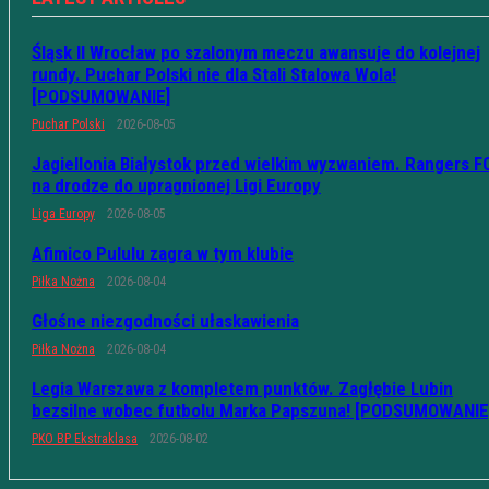
Śląsk II Wrocław po szalonym meczu awansuje do kolejnej
rundy. Puchar Polski nie dla Stali Stalowa Wola!
[PODSUMOWANIE]
Puchar Polski
2026-08-05
Jagiellonia Białystok przed wielkim wyzwaniem. Rangers F
na drodze do upragnionej Ligi Europy
Liga Europy
2026-08-05
Afimico Pululu zagra w tym klubie
Piłka Nożna
2026-08-04
Głośne niezgodności ułaskawienia
Piłka Nożna
2026-08-04
Legia Warszawa z kompletem punktów. Zagłębie Lubin
bezsilne wobec futbolu Marka Papszuna! [PODSUMOWANIE
PKO BP Ekstraklasa
2026-08-02