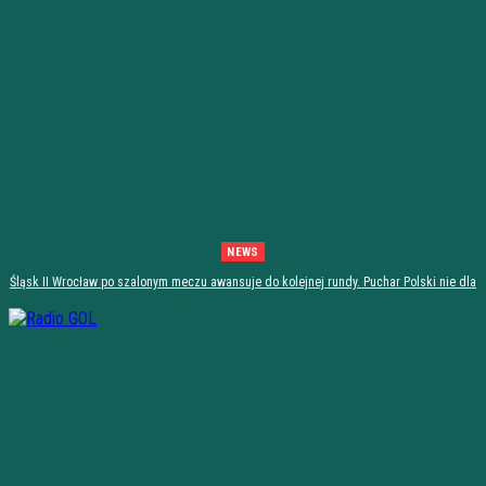
NEWS
Śląsk II Wrocław po szalonym meczu awansuje do kolejnej rundy. Puchar Polski nie dla
Stali Stalowa Wola! [PODSUMOWANIE]